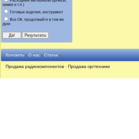
Расходные материалы (флюсы,
химия и т.п.)
Готовые изделия, инструмент
Все ОК, продолжайте в том же
духе
Контакты
·
О нас
·
Статьи
·
Продажа радиокомпонентов · Продажа оргтехники