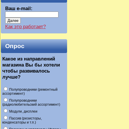
Ваш e-mail:
Далее
Как это работает?
Опрос
Какое из направлений
магазина Вы бы хотели
чтобы развивалось
лучше?
Полупроводники (ремонтный
ассортимент)
Полупроводники
(радиолюбительский ассортимент)
Модули, дисплеи
Пассив (резисторы,
конденсаторы и т.п.)