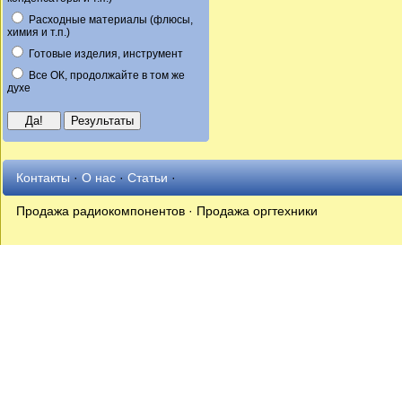
Расходные материалы (флюсы,
химия и т.п.)
Готовые изделия, инструмент
Все ОК, продолжайте в том же
духе
Контакты
·
О нас
·
Статьи
·
Продажа радиокомпонентов · Продажа оргтехники