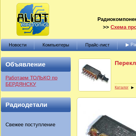
Радиокомпонен
>>
Схема про
▶ Р
Новости
Компьютеры
Прайс-лист
Перекл
Объявление
Работаем ТОЛЬКО по
БЕРДЯНСКУ
Каталог
Радиодетали
Свежее поступление