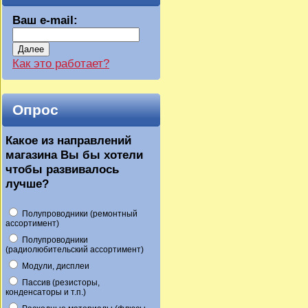
Ваш e-mail:
Далее
Как это работает?
Опрос
Какое из направлений
магазина Вы бы хотели
чтобы развивалось
лучше?
Полупроводники (ремонтный
ассортимент)
Полупроводники
(радиолюбительский ассортимент)
Модули, дисплеи
Пассив (резисторы,
конденсаторы и т.п.)