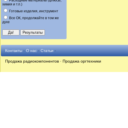
Расходные материалы (флюсы,
химия и т.п.)
Готовые изделия, инструмент
Все ОК, продолжайте в том же
духе
Контакты
·
О нас
·
Статьи
·
Продажа радиокомпонентов · Продажа оргтехники