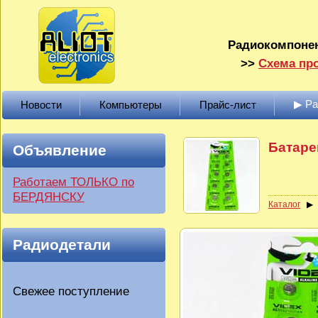
Радиокомпонен
>>
Схема про
▶ Р
Новости
Компьютеры
Прайс-лист
Батаре
Объявление
Работаем ТОЛЬКО по
БЕРДЯНСКУ
Каталог
Радиодетали
Свежее поступление