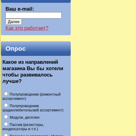
Ваш e-mail:
Далее
Как это работает?
Опрос
Какое из направлений
магазина Вы бы хотели
чтобы развивалось
лучше?
Полупроводники (ремонтный
ассортимент)
Полупроводники
(радиолюбительский ассортимент)
Модули, дисплеи
Пассив (резисторы,
конденсаторы и т.п.)