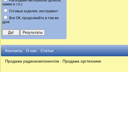
Расходные материалы (флюсы,
химия и т.п.)
Готовые изделия, инструмент
Все ОК, продолжайте в том же
духе
Контакты
·
О нас
·
Статьи
·
Продажа радиокомпонентов · Продажа оргтехники