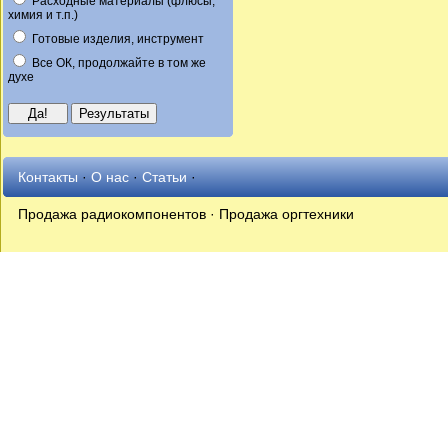
Расходные материалы (флюсы,
химия и т.п.)
Готовые изделия, инструмент
Все ОК, продолжайте в том же
духе
Контакты
·
О нас
·
Статьи
·
Продажа радиокомпонентов · Продажа оргтехники