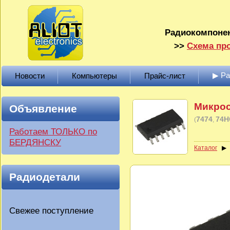
Радиокомпонен
>>
Схема про
▶ Р
Новости
Компьютеры
Прайс-лист
Микро
Объявление
7474
74H
(
Работаем ТОЛЬКО по
БЕРДЯНСКУ
Каталог
Радиодетали
Свежее поступление