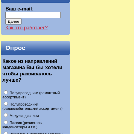
Ваш e-mail:
Далее
Как это работает?
Опрос
Какое из направлений
магазина Вы бы хотели
чтобы развивалось
лучше?
Полупроводники (ремонтный
ассортимент)
Полупроводники
(радиолюбительский ассортимент)
Модули, дисплеи
Пассив (резисторы,
конденсаторы и т.п.)