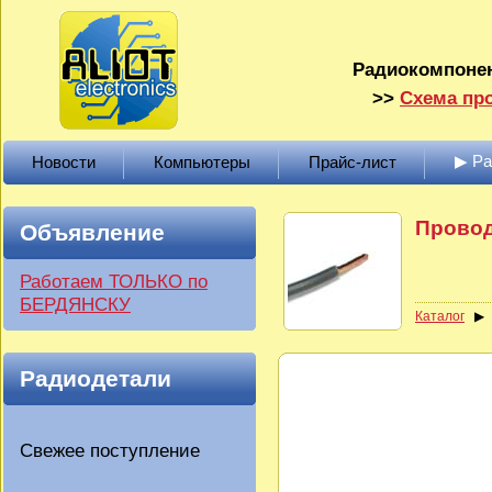
Радиокомпонен
>>
Схема про
▶ Р
Новости
Компьютеры
Прайс-лист
Провод
Объявление
Работаем ТОЛЬКО по
БЕРДЯНСКУ
Каталог
Радиодетали
Свежее поступление