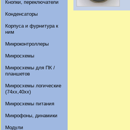
Кнопки, переключатели
Конденсаторы
Корпуса и фурнитура к
ним
Микроконтроллеры
Микросхемы
Микросхемы для ПК /
планшетов
Микросхемы логические
(74xx,40xx)
Микросхемы питания
Микрофоны, динамики
Модули