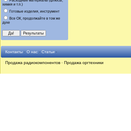
Расходные материалы (флюсы,
химия и т.п.)
Готовые изделия, инструмент
Все ОК, продолжайте в том же
духе
Контакты
·
О нас
·
Статьи
·
Продажа радиокомпонентов · Продажа оргтехники