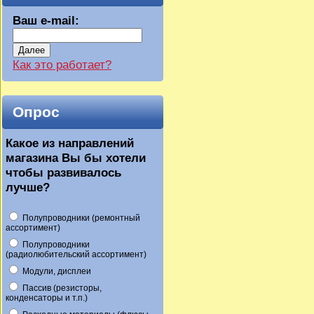
Ваш e-mail:
Далее
Как это работает?
Опрос
Какое из направлений
магазина Вы бы хотели
чтобы развивалось
лучше?
Полупроводники (ремонтный
ассортимент)
Полупроводники
(радиолюбительский ассортимент)
Модули, дисплеи
Пассив (резисторы,
конденсаторы и т.п.)