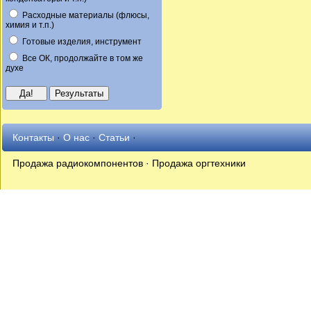
Расходные материалы (флюсы,
химия и т.п.)
Готовые изделия, инструмент
Все ОК, продолжайте в том же
духе
Контакты
·
О нас
·
Статьи
·
Продажа радиокомпонентов · Продажа оргтехники