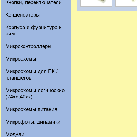
Кнопки, переключатели
Конденсаторы
Корпуса и фурнитура к
ним
Микроконтроллеры
Микросхемы
Микросхемы для ПК /
планшетов
Микросхемы логические
(74xx,40xx)
Микросхемы питания
Микрофоны, динамики
Модули