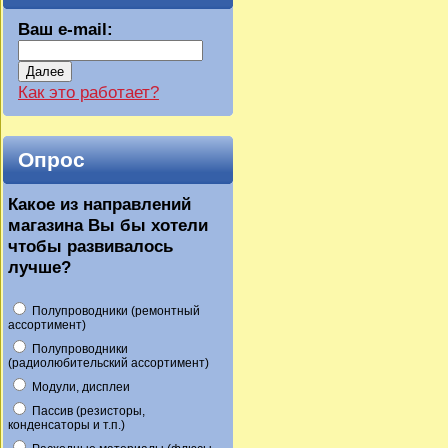
Ваш e-mail:
Далее
Как это работает?
Опрос
Какое из направлений
магазина Вы бы хотели
чтобы развивалось
лучше?
Полупроводники (ремонтный
ассортимент)
Полупроводники
(радиолюбительский ассортимент)
Модули, дисплеи
Пассив (резисторы,
конденсаторы и т.п.)