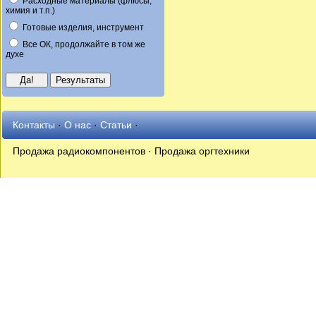
Расходные материалы (флюсы,
химия и т.п.)
Готовые изделия, инструмент
Все ОК, продолжайте в том же
духе
Контакты
·
О нас
·
Статьи
·
Продажа радиокомпонентов · Продажа оргтехники