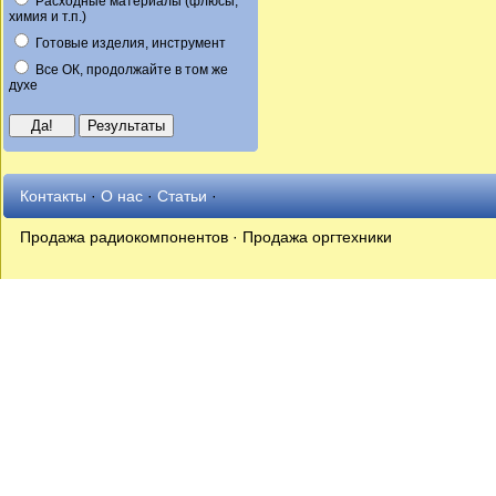
Расходные материалы (флюсы,
химия и т.п.)
Готовые изделия, инструмент
Все ОК, продолжайте в том же
духе
Контакты
·
О нас
·
Статьи
·
Продажа радиокомпонентов · Продажа оргтехники