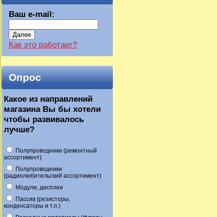
Ваш e-mail:
Далее
Как это работает?
Опрос
Какое из направлений
магазина Вы бы хотели
чтобы развивалось
лучше?
Полупроводники (ремонтный
ассортимент)
Полупроводники
(радиолюбительский ассортимент)
Модули, дисплеи
Пассив (резисторы,
конденсаторы и т.п.)