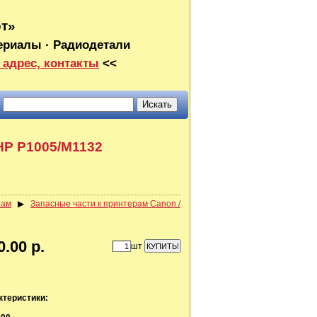
от»
ериалы · Радиодетали
 адрес, контакты
<<
HP P1005/M1132
рам
▶
Запасные части к принтерам Canon /
0.00 р.
шт
ктеристики: