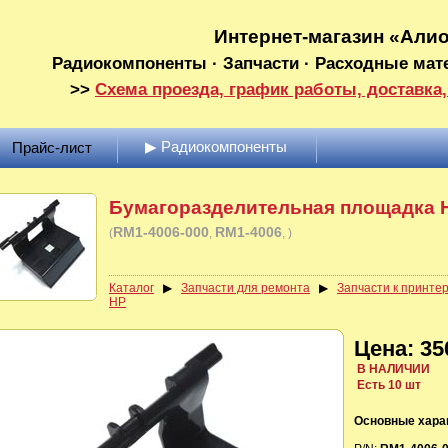
Интернет-магазин «Али
Радиокомпоненты · Запчасти · Расходные мат
>>
Схема проезда, график работы, доставка,
▶ Радиокомпоненты
Прайс-лист
Бумагоразделительная площадка 
RM1-4006-000
RM1-4006
(
)
Каталог
▶
Запчасти для ремонта
▶
Запчасти к принте
HP
Цена: 35
В НАЛИЧИИ
Есть 10 шт
Основные хара