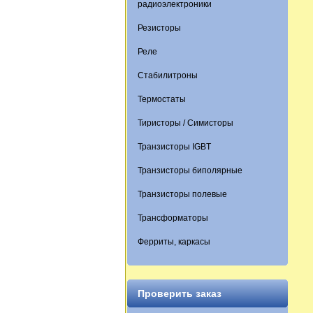
радиоэлектроники
Резисторы
Реле
Стабилитроны
Термостаты
Тиристоры / Симисторы
Транзисторы IGBT
Транзисторы биполярные
Транзисторы полевые
Трансформаторы
Ферриты, каркасы
Проверить заказ