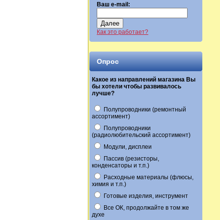
Ваш e-mail:
Далее
Как это работает?
Опрос
Какое из направлений магазина Вы
бы хотели чтобы развивалось
лучше?
Полупроводники (ремонтный
ассортимент)
Полупроводники
(радиолюбительский ассортимент)
Модули, дисплеи
Пассив (резисторы,
конденсаторы и т.п.)
Расходные материалы (флюсы,
химия и т.п.)
Готовые изделия, инструмент
Все ОК, продолжайте в том же
духе