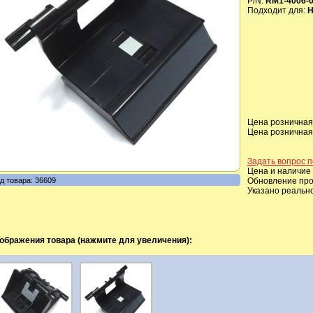
P/N:
RM1-4006-
Подходит для:
H
Цена розничная,
Цена розничная,
Задать вопрос п
Цена и наличие 
д товара: 36609
Обновление прои
Указано реальн
ображения товара (нажмите для увеличения):