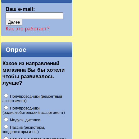
Ваш e-mail:
Далее
Как это работает?
Опрос
Какое из направлений
магазина Вы бы хотели
чтобы развивалось
лучше?
Полупроводники (ремонтный
ассортимент)
Полупроводники
(радиолюбительский ассортимент)
Модули, дисплеи
Пассив (резисторы,
конденсаторы и т.п.)