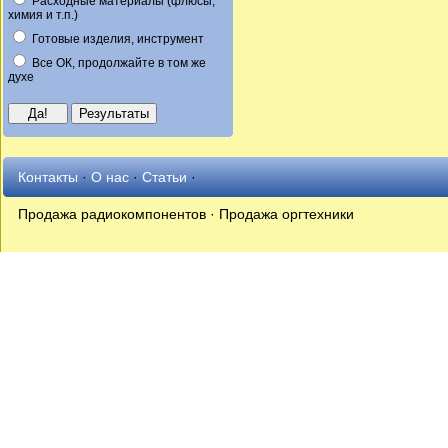
Расходные материалы (флюсы,
химия и т.п.)
Готовые изделия, инструмент
Все ОК, продолжайте в том же
духе
Контакты
·
О нас
·
Статьи
·
Продажа радиокомпонентов · Продажа оргтехники