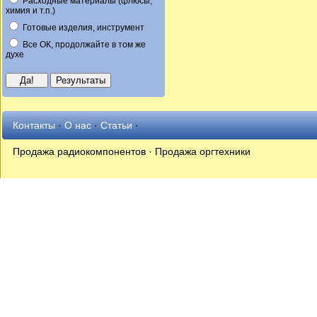
Расходные материалы (флюсы,
химия и т.п.)
Готовые изделия, инструмент
Все ОК, продолжайте в том же
духе
Контакты
·
О нас
·
Статьи
·
Продажа радиокомпонентов · Продажа оргтехники