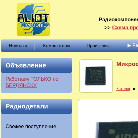
Радиокомпонен
>>
Схема про
▶ Р
Новости
Компьютеры
Прайс-лист
Микрос
Объявление
Работаем ТОЛЬКО по
БЕРДЯНСКУ
Каталог
Радиодетали
Свежее поступление