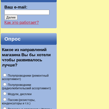
Ваш e-mail:
Далее
Как это работает?
Опрос
Какое из направлений
магазина Вы бы хотели
чтобы развивалось
лучше?
Полупроводники (ремонтный
ассортимент)
Полупроводники
(радиолюбительский ассортимент)
Модули, дисплеи
Пассив (резисторы,
конденсаторы и т.п.)