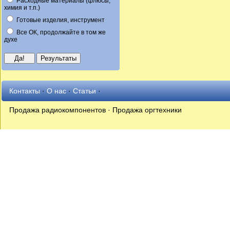
Расходные материалы (флюсы,
химия и т.п.)
Готовые изделия, инструмент
Все ОК, продолжайте в том же
духе
Контакты
·
О нас
·
Статьи
·
Продажа радиокомпонентов · Продажа оргтехники