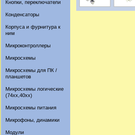
Кнопки, переключатели
Конденсаторы
Корпуса и фурнитура к
ним
Микроконтроллеры
Микросхемы
Микросхемы для ПК /
планшетов
Микросхемы логические
(74xx,40xx)
Микросхемы питания
Микрофоны, динамики
Модули