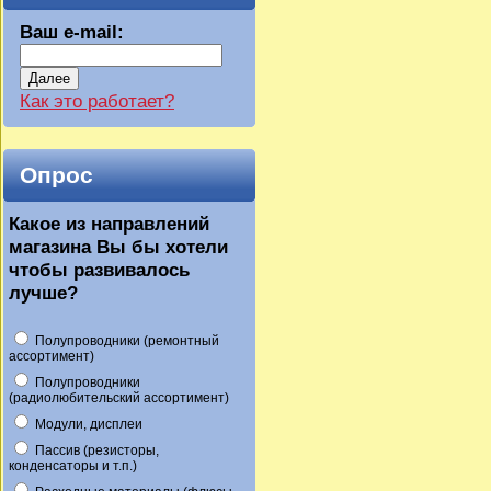
Ваш e-mail:
Далее
Как это работает?
Опрос
Какое из направлений
магазина Вы бы хотели
чтобы развивалось
лучше?
Полупроводники (ремонтный
ассортимент)
Полупроводники
(радиолюбительский ассортимент)
Модули, дисплеи
Пассив (резисторы,
конденсаторы и т.п.)