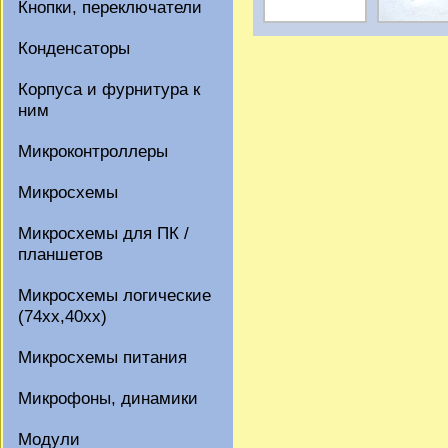
Кнопки, переключатели
Конденсаторы
Корпуса и фурнитура к
ним
Микроконтроллеры
Микросхемы
Микросхемы для ПК /
планшетов
Микросхемы логические
(74xx,40xx)
Микросхемы питания
Микрофоны, динамики
Модули