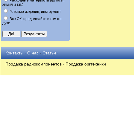
Расходные материалы (флюсы,
химия и т.п.)
Готовые изделия, инструмент
Все ОК, продолжайте в том же
духе
Контакты
·
О нас
·
Статьи
·
Продажа радиокомпонентов · Продажа оргтехники