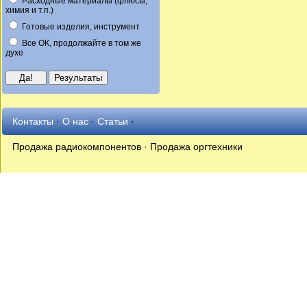
Расходные материалы (флюсы,
химия и т.п.)
Готовые изделия, инструмент
Все ОК, продолжайте в том же
духе
Контакты
·
О нас
·
Статьи
·
Продажа радиокомпонентов · Продажа оргтехники