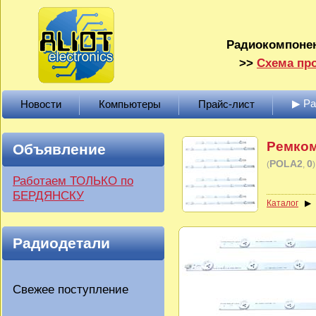
Радиокомпонен
>>
Схема про
▶ Р
Новости
Компьютеры
Прайс-лист
Ремком
Объявление
POLA2
0
(
)
Работаем ТОЛЬКО по
БЕРДЯНСКУ
Каталог
Радиодетали
Свежее поступление