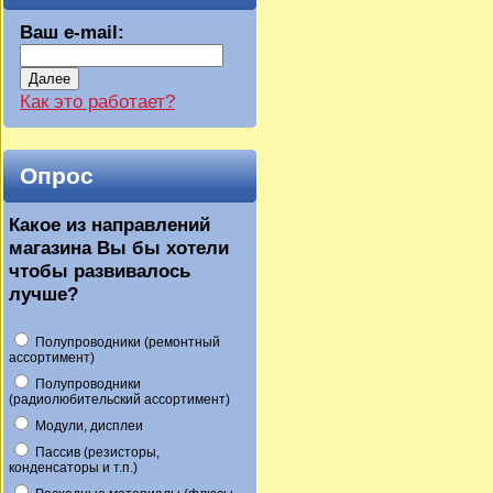
Ваш e-mail:
Далее
Как это работает?
Опрос
Какое из направлений
магазина Вы бы хотели
чтобы развивалось
лучше?
Полупроводники (ремонтный
ассортимент)
Полупроводники
(радиолюбительский ассортимент)
Модули, дисплеи
Пассив (резисторы,
конденсаторы и т.п.)