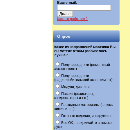
Ваш e-mail:
Далее
Как это работает?
Опрос
Какое из направлений магазина Вы
бы хотели чтобы развивалось
лучше?
Полупроводники (ремонтный
ассортимент)
Полупроводники
(радиолюбительский ассортимент)
Модули, дисплеи
Пассив (резисторы,
конденсаторы и т.п.)
Расходные материалы (флюсы,
химия и т.п.)
Готовые изделия, инструмент
Все ОК, продолжайте в том же
духе