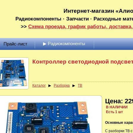
Интернет-магазин «Али
Радиокомпоненты · Запчасти · Расходные мат
>>
Схема проезда, график работы, доставка,
▶ Радиокомпоненты
Прайс-лист
Контроллер светодиодной подсве
Каталог
▶
Разборка
▶
ТВ
Цена: 22
В НАЛИЧИИ
Есть 1 шт
Основные хара
С разборки ТВ с