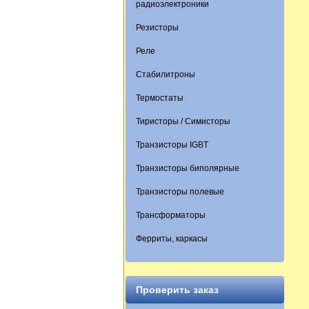
радиоэлектроники
Резисторы
Реле
Стабилитроны
Термостаты
Тиристоры / Симисторы
Транзисторы IGBT
Транзисторы биполярные
Транзисторы полевые
Трансформаторы
Ферриты, каркасы
Проверить заказ