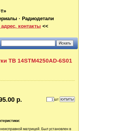
от»
ериалы · Радиодетали
 адрес, контакты
<<
тки ТВ 14STM4250AD-6S01
95.00 р.
шт
ктеристики:
 неисправной матрицей. Был установлен в