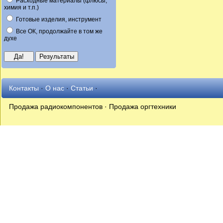
Расходные материалы (флюсы,
химия и т.п.)
Готовые изделия, инструмент
Все ОК, продолжайте в том же
духе
Контакты
·
О нас
·
Статьи
·
Продажа радиокомпонентов · Продажа оргтехники