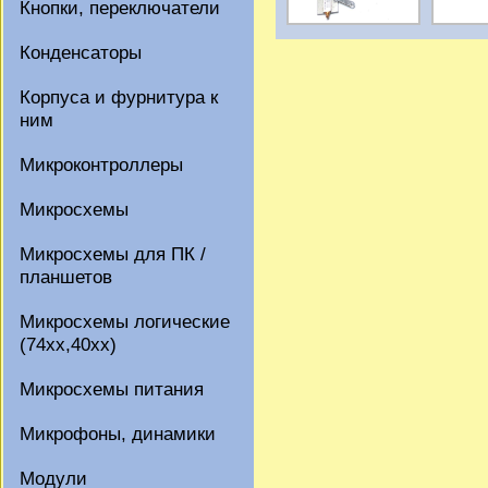
Кнопки, переключатели
Конденсаторы
Корпуса и фурнитура к
ним
Микроконтроллеры
Микросхемы
Микросхемы для ПК /
планшетов
Микросхемы логические
(74xx,40xx)
Микросхемы питания
Микрофоны, динамики
Модули