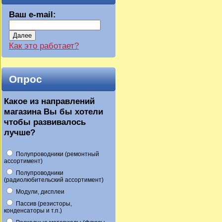
Ваш e-mail:
Далее
Как это работает?
Опрос
Какое из направлений
магазина Вы бы хотели
чтобы развивалось
лучше?
Полупроводники (ремонтный
ассортимент)
Полупроводники
(радиолюбительский ассортимент)
Модули, дисплеи
Пассив (резисторы,
конденсаторы и т.п.)