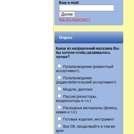
Ваш e-mail:
Далее
Как это работает?
Опрос
Какое из направлений магазина Вы
бы хотели чтобы развивалось
лучше?
Полупроводники (ремонтный
ассортимент)
Полупроводники
(радиолюбительский ассортимент)
Модули, дисплеи
Пассив (резисторы,
конденсаторы и т.п.)
Расходные материалы (флюсы,
химия и т.п.)
Готовые изделия, инструмент
Все ОК, продолжайте в том же
духе