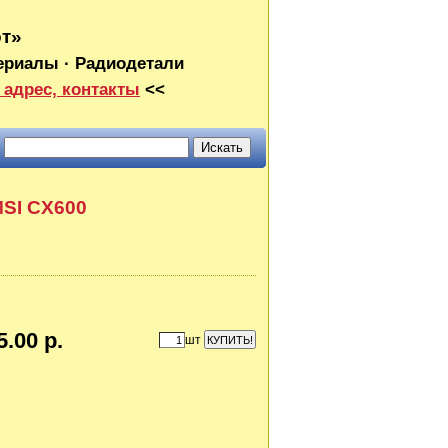
от»
ериалы · Радиодетали
 адрес, контакты
<<
MSI CX600
5.00 р.
шт