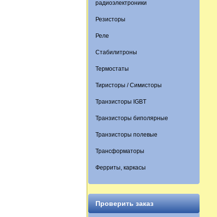
радиоэлектроники
Резисторы
Реле
Стабилитроны
Термостаты
Тиристоры / Симисторы
Транзисторы IGBT
Транзисторы биполярные
Транзисторы полевые
Трансформаторы
Ферриты, каркасы
Проверить заказ