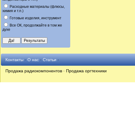
Расходные материалы (флюсы,
химия и т.п.)
Готовые изделия, инструмент
Все ОК, продолжайте в том же
духе
Контакты
·
О нас
·
Статьи
·
Продажа радиокомпонентов · Продажа оргтехники