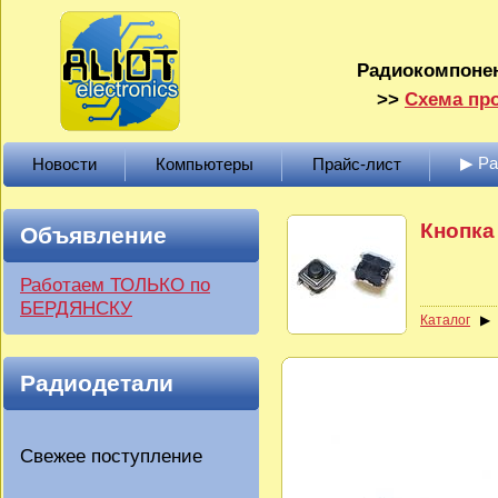
Радиокомпонен
>>
Схема про
▶ Р
Новости
Компьютеры
Прайс-лист
Кнопка 
Объявление
Работаем ТОЛЬКО по
БЕРДЯНСКУ
Каталог
Радиодетали
Свежее поступление