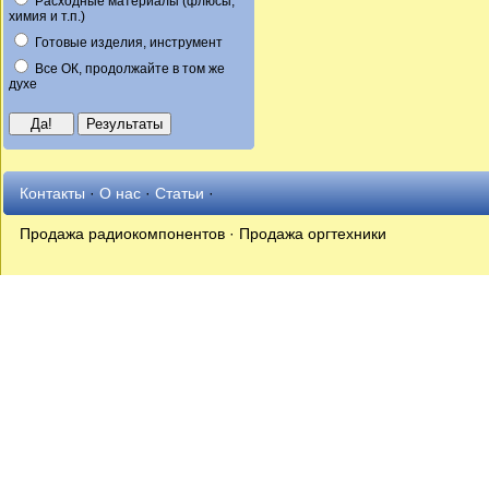
Расходные материалы (флюсы,
химия и т.п.)
Готовые изделия, инструмент
Все ОК, продолжайте в том же
духе
Контакты
·
О нас
·
Статьи
·
Продажа радиокомпонентов · Продажа оргтехники