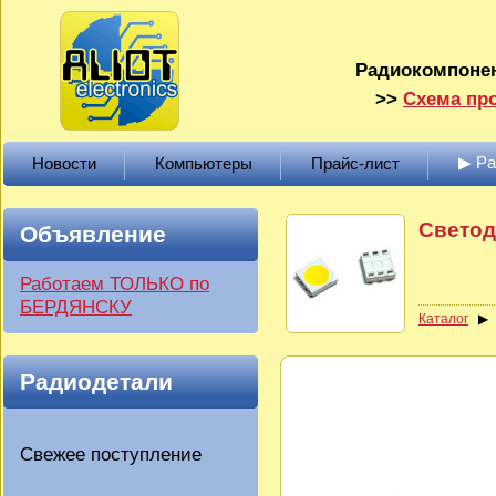
Радиокомпонен
>>
Схема про
▶ Р
Новости
Компьютеры
Прайс-лист
Светод
Объявление
Работаем ТОЛЬКО по
БЕРДЯНСКУ
Каталог
Радиодетали
Свежее поступление