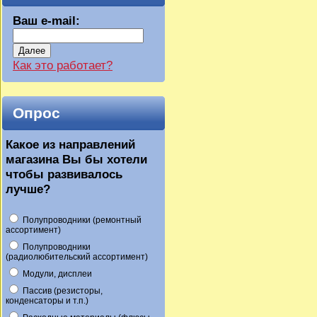
Ваш e-mail:
Далее
Как это работает?
Опрос
Какое из направлений
магазина Вы бы хотели
чтобы развивалось
лучше?
Полупроводники (ремонтный
ассортимент)
Полупроводники
(радиолюбительский ассортимент)
Модули, дисплеи
Пассив (резисторы,
конденсаторы и т.п.)