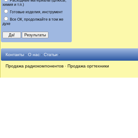
Расходные материалы (флюсы,
химия и т.п.)
Готовые изделия, инструмент
Все ОК, продолжайте в том же
духе
Контакты
·
О нас
·
Статьи
·
Продажа радиокомпонентов · Продажа оргтехники