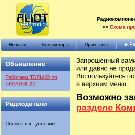
Радиокомпонен
>>
Схема про
▶ Р
Новости
Компьютеры
Прайс-лист
Запрошенный вами 
Объявление
или давно не прод
Воспользуйтесь по
Работаем ТОЛЬКО по
в верхнем меню.
БЕРДЯНСКУ
Возможно з
Радиодетали
разделе Ко
Свежее поступление