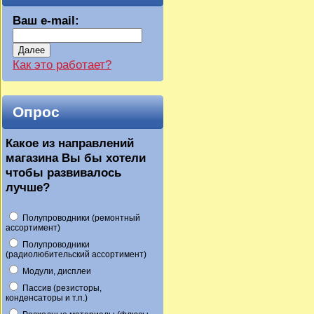
Ваш e-mail:
Далее
Как это работает?
Опрос
Какое из направлений
магазина Вы бы хотели
чтобы развивалось
лучше?
Полупроводники (ремонтный
ассортимент)
Полупроводники
(радиолюбительский ассортимент)
Модули, дисплеи
Пассив (резисторы,
конденсаторы и т.п.)