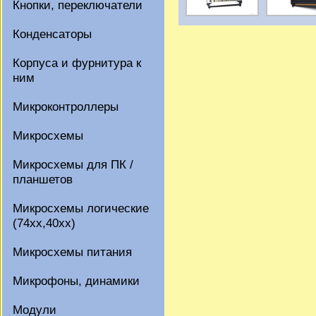
Кнопки, переключатели
Конденсаторы
Корпуса и фурнитура к
ним
Микроконтроллеры
Микросхемы
Микросхемы для ПК /
планшетов
Микросхемы логические
(74xx,40xx)
Микросхемы питания
Микрофоны, динамики
Модули