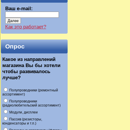
Ваш e-mail:
Далее
Как это работает?
Опрос
Какое из направлений
магазина Вы бы хотели
чтобы развивалось
лучше?
Полупроводники (ремонтный
ассортимент)
Полупроводники
(радиолюбительский ассортимент)
Модули, дисплеи
Пассив (резисторы,
конденсаторы и т.п.)