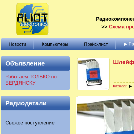
Радиокомпонен
>>
Схема про
▶ Р
Новости
Компьютеры
Прайс-лист
Шлейф 
Объявление
Работаем ТОЛЬКО по
БЕРДЯНСКУ
Каталог
Радиодетали
Свежее поступление