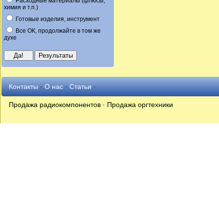
Расходные материалы (флюсы,
химия и т.п.)
Готовые изделия, инструмент
Все ОК, продолжайте в том же
духе
Контакты
·
О нас
·
Статьи
·
Продажа радиокомпонентов · Продажа оргтехники