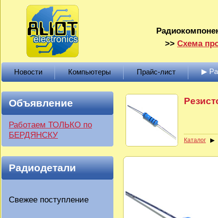
Радиокомпонен
>>
Схема про
▶ Р
Новости
Компьютеры
Прайс-лист
Резист
Объявление
Работаем ТОЛЬКО по
БЕРДЯНСКУ
Каталог
Радиодетали
Свежее поступление