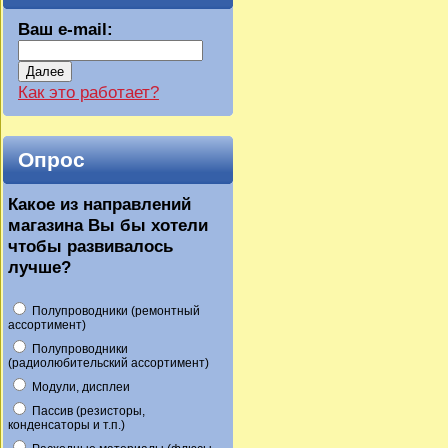
Ваш e-mail:
Далее
Как это работает?
Опрос
Какое из направлений
магазина Вы бы хотели
чтобы развивалось
лучше?
Полупроводники (ремонтный
ассортимент)
Полупроводники
(радиолюбительский ассортимент)
Модули, дисплеи
Пассив (резисторы,
конденсаторы и т.п.)