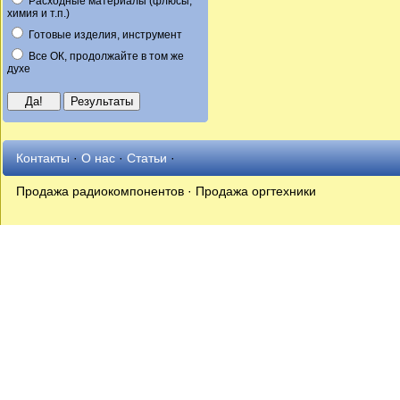
Расходные материалы (флюсы,
химия и т.п.)
Готовые изделия, инструмент
Все ОК, продолжайте в том же
духе
Контакты
·
О нас
·
Статьи
·
Продажа радиокомпонентов · Продажа оргтехники