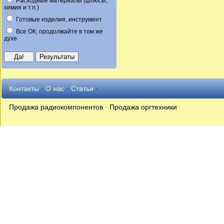
Расходные материалы (флюсы,
химия и т.п.)
Готовые изделия, инструмент
Все ОК, продолжайте в том же
духе
Контакты
·
О нас
·
Статьи
·
Продажа радиокомпонентов · Продажа оргтехники