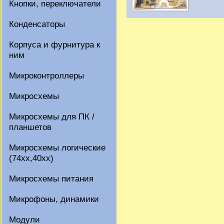
Кнопки, переключатели
Конденсаторы
Корпуса и фурнитура к
ним
Микроконтроллеры
Микросхемы
Микросхемы для ПК /
планшетов
Микросхемы логические
(74xx,40xx)
Микросхемы питания
Микрофоны, динамики
Модули