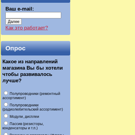
Ваш e-mail:
Далее
Как это работает?
Опрос
Какое из направлений
магазина Вы бы хотели
чтобы развивалось
лучше?
Полупроводники (ремонтный
ассортимент)
Полупроводники
(радиолюбительский ассортимент)
Модули, дисплеи
Пассив (резисторы,
конденсаторы и т.п.)