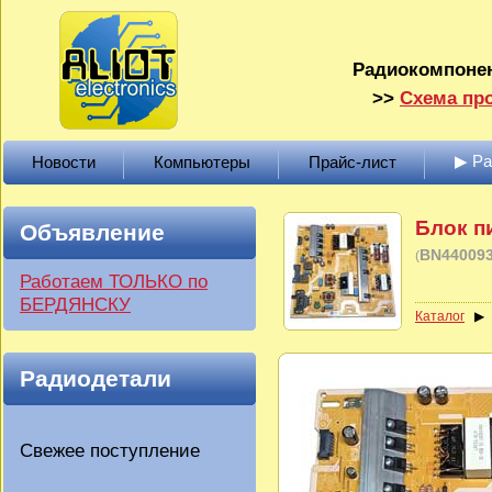
Радиокомпонен
>>
Схема про
▶ Р
Новости
Компьютеры
Прайс-лист
Блок п
Объявление
BN44009
(
Работаем ТОЛЬКО по
БЕРДЯНСКУ
Каталог
Радиодетали
Свежее поступление