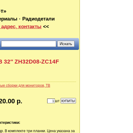
от»
ериалы · Радиодетали
 адрес, контакты
<<
В 32″ ZH32D08-ZC14F
ые сборки для мониторов, ТВ
20.00 р.
шт
ктеристики:
др. В комплекте три планки. Цена указана за