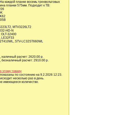
 На каждой планке восемь трехвольтовых
ина планки 575мм. Подходит к ТВ:
P26
0K
2K62
105B
223LT2, MTV3226LT2
032-HD-N
 OLT-32400
, LE32F33
2T410WL, STV-LC32ST660WL
 наличный расчет: 2620.00 р.
 безналичный расчет: 2910.00 р.
о этому товару
показаны по состоянию на 9.2.2026 12:23.
сходит несколько раз в день.
ое имеющееся количество.