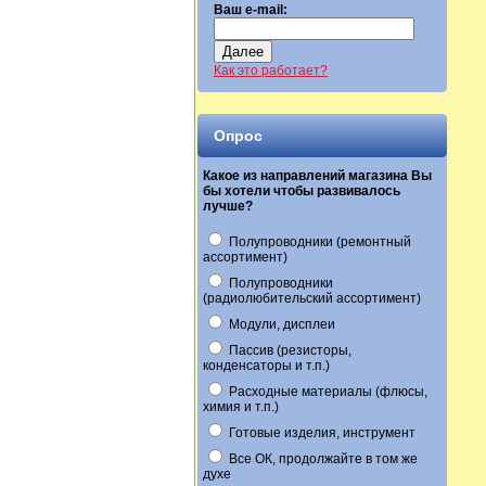
Ваш e-mail:
Далее
Как это работает?
Опрос
Какое из направлений магазина Вы
бы хотели чтобы развивалось
лучше?
Полупроводники (ремонтный
ассортимент)
Полупроводники
(радиолюбительский ассортимент)
Модули, дисплеи
Пассив (резисторы,
конденсаторы и т.п.)
Расходные материалы (флюсы,
химия и т.п.)
Готовые изделия, инструмент
Все ОК, продолжайте в том же
духе