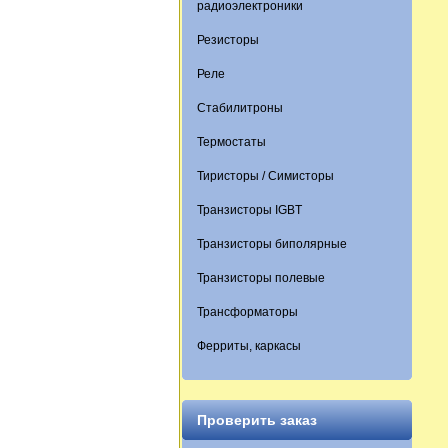
радиоэлектроники
Резисторы
Реле
Стабилитроны
Термостаты
Тиристоры / Симисторы
Транзисторы IGBT
Транзисторы биполярные
Транзисторы полевые
Трансформаторы
Ферриты, каркасы
Проверить заказ