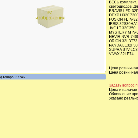
ВЕСЬ комплект.
светодиодов. Дл
BRAVIS LED-32
DEXP H32C720
FUSION FLTV-3
IRBIS 32S30HA
JVC LT-32C350
MYSTERY MTV-3
NEVIR NVR-740
ORION 32LBT73,
PANDA LE32F50
SUPRA STV-LC3
VIVAX 32LE74
Цена розничная,
Цена розничная,
д товара: 37746
Задать вопрос п
Цена и наличие 
Обновление прои
Указано реальн