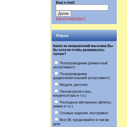
Ваш e-mail:
Далее
Как это работает?
Опрос
Какое из направлений магазина Вы
бы хотели чтобы развивалось
лучше?
Полупроводники (ремонтный
ассортимент)
Полупроводники
(радиолюбительский ассортимент)
Модули, дисплеи
Пассив (резисторы,
конденсаторы и т.п.)
Расходные материалы (флюсы,
химия и т.п.)
Готовые изделия, инструмент
Все ОК, продолжайте в том же
духе