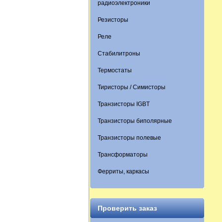
радиоэлектроники
Резисторы
Реле
Стабилитроны
Термостаты
Тиристоры / Симисторы
Транзисторы IGBT
Транзисторы биполярные
Транзисторы полевые
Трансформаторы
Ферриты, каркасы
Проверить заказ