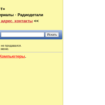
от»
ериалы · Радиодетали
 адрес, контакты
<<
 не продавался.
м меню.
е Компьютеры
.