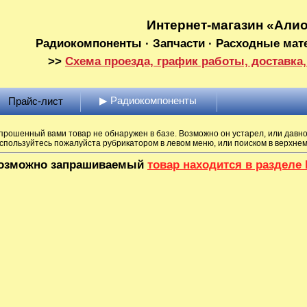
Интернет-магазин «Али
Радиокомпоненты · Запчасти · Расходные мат
>>
Схема проезда, график работы, доставка,
▶ Радиокомпоненты
Прайс-лист
прошенный вами товар не обнаружен в базе. Возможно он устарел, или давно
спользуйтесь пожалуйста рубрикатором в левом меню, или поиском в верхне
озможно запрашиваемый
товар находится в раздел