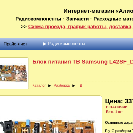
Интернет-магазин «Али
Радиокомпоненты · Запчасти · Расходные мат
>>
Схема проезда, график работы, доставка,
▶ Радиокомпоненты
Прайс-лист
Блок питания ТВ Samsung L42SF_
Каталог
▶
Разборка
▶
ТВ
Цена: 33
В НАЛИЧИИ
Есть 1 шт
Основные хара
Б.у. С разборки