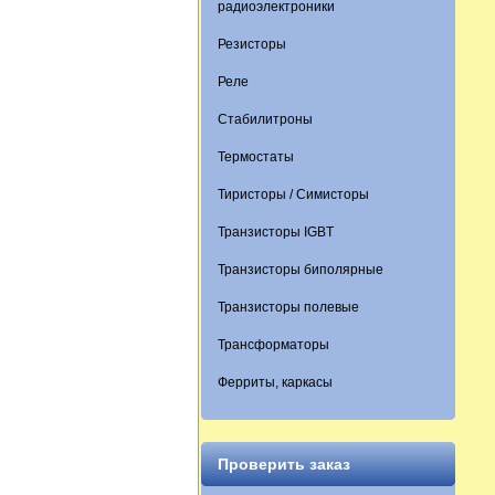
радиоэлектроники
Резисторы
Реле
Стабилитроны
Термостаты
Тиристоры / Симисторы
Транзисторы IGBT
Транзисторы биполярные
Транзисторы полевые
Трансформаторы
Ферриты, каркасы
Проверить заказ