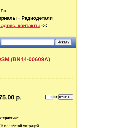
от»
ериалы · Радиодетали
 адрес, контакты
<<
DSM (BN44-00609A)
75.00 р.
шт
ктеристики:
 ТВ с разбитой матрицей