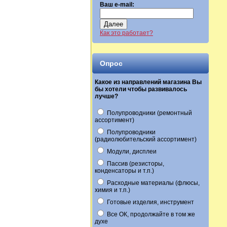
Ваш e-mail:
Далее
Как это работает?
Опрос
Какое из направлений магазина Вы
бы хотели чтобы развивалось
лучше?
Полупроводники (ремонтный
ассортимент)
Полупроводники
(радиолюбительский ассортимент)
Модули, дисплеи
Пассив (резисторы,
конденсаторы и т.п.)
Расходные материалы (флюсы,
химия и т.п.)
Готовые изделия, инструмент
Все ОК, продолжайте в том же
духе