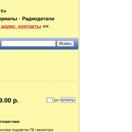
от»
ериалы · Радиодетали
 адрес, контакты
<<
9.00 р.
шт
ктеристики:
оллер подсветки ТВ / монитора