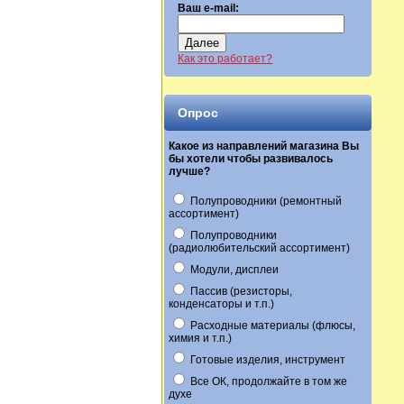
Ваш e-mail:
Далее
Как это работает?
Опрос
Какое из направлений магазина Вы
бы хотели чтобы развивалось
лучше?
Полупроводники (ремонтный
ассортимент)
Полупроводники
(радиолюбительский ассортимент)
Модули, дисплеи
Пассив (резисторы,
конденсаторы и т.п.)
Расходные материалы (флюсы,
химия и т.п.)
Готовые изделия, инструмент
Все ОК, продолжайте в том же
духе