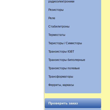
радиоэлектроники
Резисторы
Реле
Стабилитроны
Термостаты
Тиристоры / Симисторы
Транзисторы IGBT
Транзисторы биполярные
Транзисторы полевые
Трансформаторы
Ферриты, каркасы
Проверить заказ