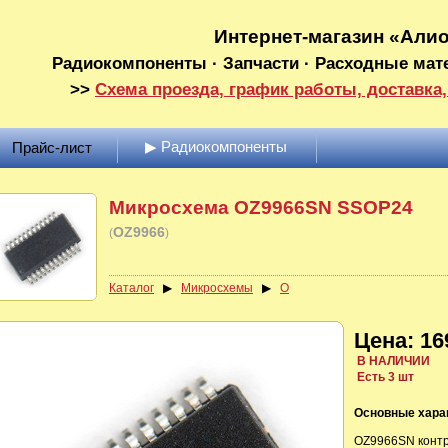
Интернет-магазин «Али
Радиокомпоненты · Запчасти · Расходные мат
>>
Схема проезда, график работы, доставка,
▶ Радиокомпоненты
Прайс-лист
Микросхема OZ9966SN SSOP24
OZ9966
(
)
Каталог
▶
Микросхемы
▶
O
Цена: 16
В НАЛИЧИИ
Есть 3 шт
Основные хара
OZ9966SN контр