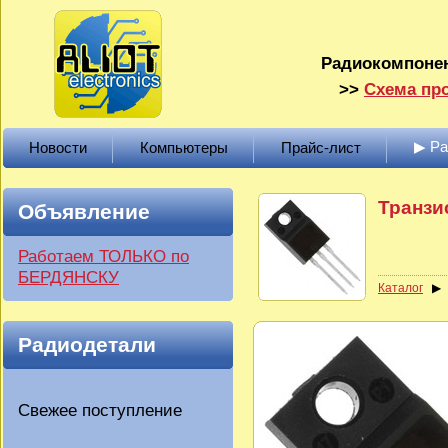
Радиокомпонен
>>
Схема про
▶ Р
Новости
Компьютеры
Прайс-лист
Транзи
Объявление
Работаем ТОЛЬКО по
БЕРДЯНСКУ
Каталог
Радиодетали
Свежее поступление