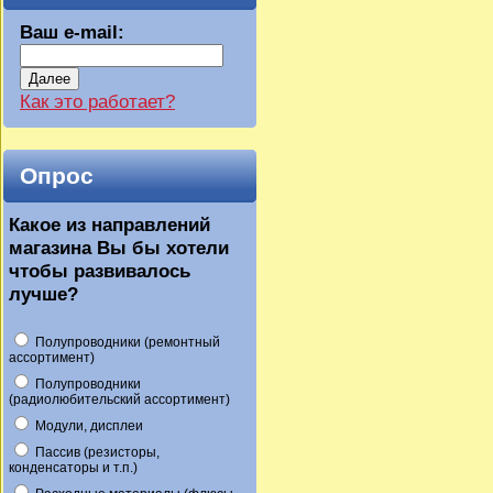
Ваш e-mail:
Далее
Как это работает?
Опрос
Какое из направлений
магазина Вы бы хотели
чтобы развивалось
лучше?
Полупроводники (ремонтный
ассортимент)
Полупроводники
(радиолюбительский ассортимент)
Модули, дисплеи
Пассив (резисторы,
конденсаторы и т.п.)