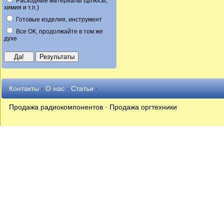
Расходные материалы (флюсы,
химия и т.п.)
Готовые изделия, инструмент
Все ОК, продолжайте в том же
духе
Контакты
·
О нас
·
Статьи
·
Продажа радиокомпонентов · Продажа оргтехники