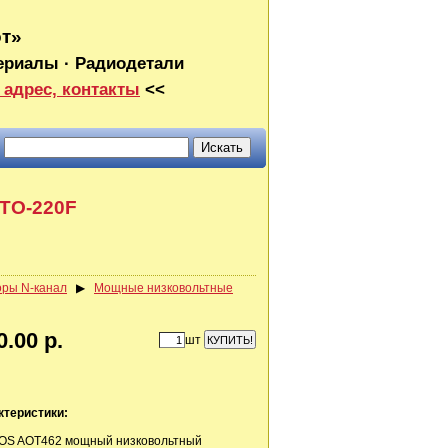
от»
ериалы · Радиодетали
 адрес, контакты
<<
 TO-220F
оры N-канал
▶
Мощные низковольтные
0.00 р.
шт
ктеристики:
MOS AOT462 мощный низковольтный