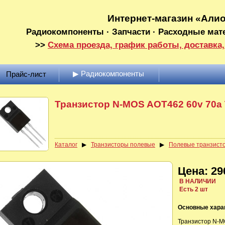
Интернет-магазин «Али
Радиокомпоненты · Запчасти · Расходные мат
>>
Схема проезда, график работы, доставка,
▶ Радиокомпоненты
Прайс-лист
Транзистор N-MOS AOT462 60v 70a
Каталог
▶
Транзисторы полевые
▶
Полевые транзист
Цена: 29
В НАЛИЧИИ
Есть 2 шт
Основные хара
Транзистор N-