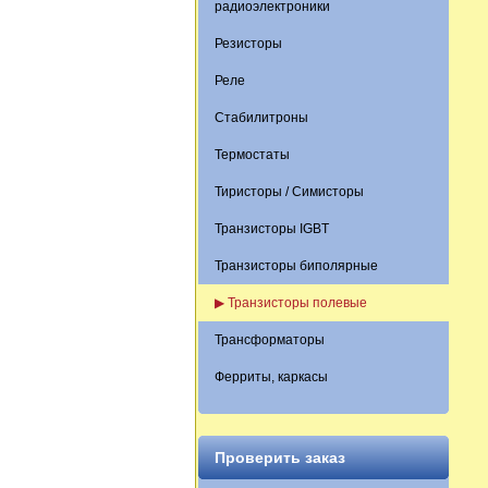
радиоэлектроники
Резисторы
Реле
Стабилитроны
Термостаты
Тиристоры / Симисторы
Транзисторы IGBT
Транзисторы биполярные
▶ Транзисторы полевые
Трансформаторы
Ферриты, каркасы
Проверить заказ