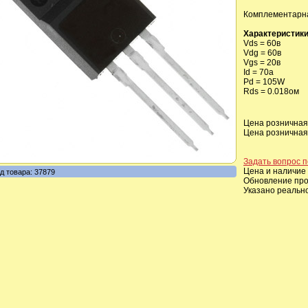
Комплементарна
Характеристики
Vds = 60в
Vdg = 60в
Vgs = 20в
Id = 70a
Pd = 105W
Rds = 0.018ом
Цена розничная,
Цена розничная,
Задать вопрос п
Цена и наличие 
д товара: 37879
Обновление прои
Указано реальн