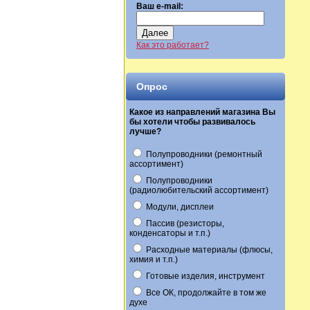
Ваш e-mail:
Далее
Как это работает?
Опрос
Какое из направлений магазина Вы
бы хотели чтобы развивалось
лучше?
Полупроводники (ремонтный
ассортимент)
Полупроводники
(радиолюбительский ассортимент)
Модули, дисплеи
Пассив (резисторы,
конденсаторы и т.п.)
Расходные материалы (флюсы,
химия и т.п.)
Готовые изделия, инструмент
Все ОК, продолжайте в том же
духе