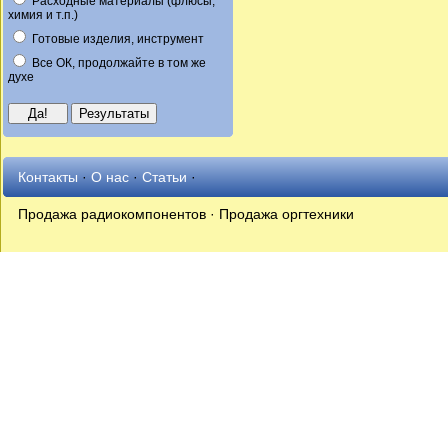
Расходные материалы (флюсы,
химия и т.п.)
Готовые изделия, инструмент
Все ОК, продолжайте в том же
духе
Контакты
·
О нас
·
Статьи
·
Продажа радиокомпонентов · Продажа оргтехники