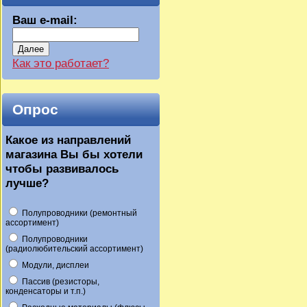
Ваш e-mail:
Далее
Как это работает?
Опрос
Какое из направлений
магазина Вы бы хотели
чтобы развивалось
лучше?
Полупроводники (ремонтный
ассортимент)
Полупроводники
(радиолюбительский ассортимент)
Модули, дисплеи
Пассив (резисторы,
конденсаторы и т.п.)