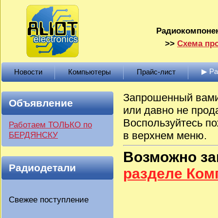
Радиокомпонен
>>
Схема про
▶ Р
Новости
Компьютеры
Прайс-лист
Запрошенный вами 
Объявление
или давно не прод
Воспользуйтесь по
Работаем ТОЛЬКО по
в верхнем меню.
БЕРДЯНСКУ
Возможно з
Радиодетали
разделе Ко
Свежее поступление