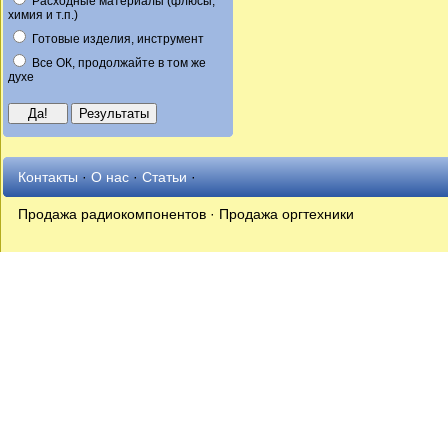
Расходные материалы (флюсы,
химия и т.п.)
Готовые изделия, инструмент
Все ОК, продолжайте в том же
духе
Контакты
·
О нас
·
Статьи
·
Продажа радиокомпонентов · Продажа оргтехники