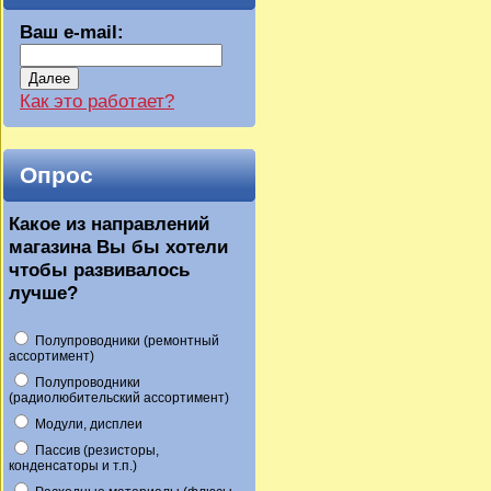
Ваш e-mail:
Далее
Как это работает?
Опрос
Какое из направлений
магазина Вы бы хотели
чтобы развивалось
лучше?
Полупроводники (ремонтный
ассортимент)
Полупроводники
(радиолюбительский ассортимент)
Модули, дисплеи
Пассив (резисторы,
конденсаторы и т.п.)