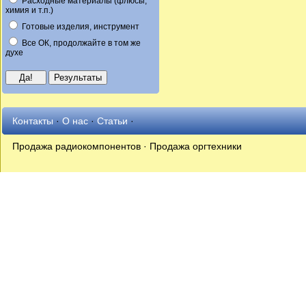
Расходные материалы (флюсы,
химия и т.п.)
Готовые изделия, инструмент
Все ОК, продолжайте в том же
духе
Контакты
·
О нас
·
Статьи
·
Продажа радиокомпонентов · Продажа оргтехники