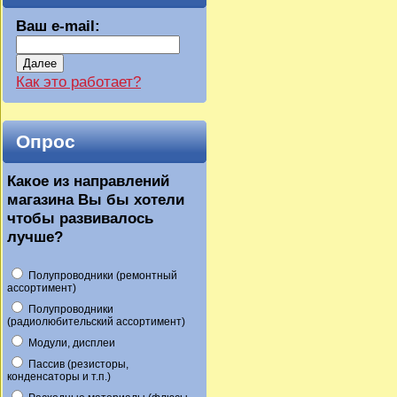
Ваш e-mail:
Далее
Как это работает?
Опрос
Какое из направлений
магазина Вы бы хотели
чтобы развивалось
лучше?
Полупроводники (ремонтный
ассортимент)
Полупроводники
(радиолюбительский ассортимент)
Модули, дисплеи
Пассив (резисторы,
конденсаторы и т.п.)