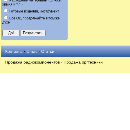
Расходные материалы (флюсы,
химия и т.п.)
Готовые изделия, инструмент
Все ОК, продолжайте в том же
духе
Контакты
·
О нас
·
Статьи
·
Продажа радиокомпонентов · Продажа оргтехники