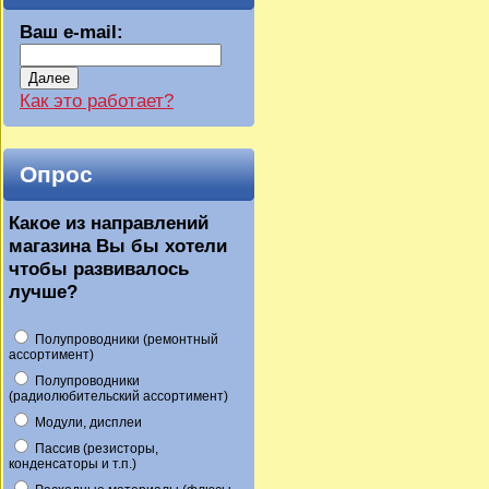
Ваш e-mail:
Далее
Как это работает?
Опрос
Какое из направлений
магазина Вы бы хотели
чтобы развивалось
лучше?
Полупроводники (ремонтный
ассортимент)
Полупроводники
(радиолюбительский ассортимент)
Модули, дисплеи
Пассив (резисторы,
конденсаторы и т.п.)