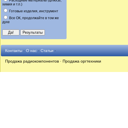
Расходные материалы (флюсы,
химия и т.п.)
Готовые изделия, инструмент
Все ОК, продолжайте в том же
духе
Контакты
·
О нас
·
Статьи
·
Продажа радиокомпонентов · Продажа оргтехники