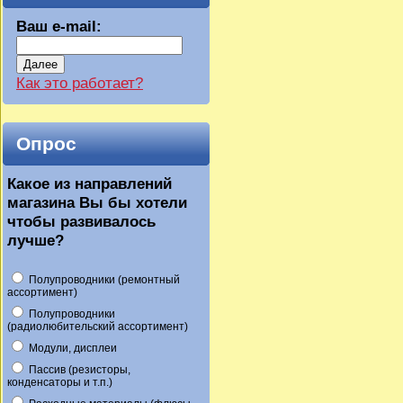
Ваш e-mail:
Далее
Как это работает?
Опрос
Какое из направлений
магазина Вы бы хотели
чтобы развивалось
лучше?
Полупроводники (ремонтный
ассортимент)
Полупроводники
(радиолюбительский ассортимент)
Модули, дисплеи
Пассив (резисторы,
конденсаторы и т.п.)