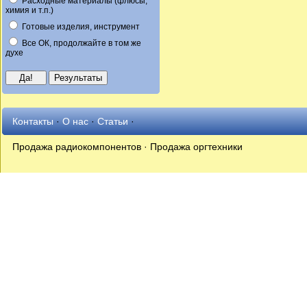
Расходные материалы (флюсы,
химия и т.п.)
Готовые изделия, инструмент
Все ОК, продолжайте в том же
духе
Контакты
·
О нас
·
Статьи
·
Продажа радиокомпонентов · Продажа оргтехники