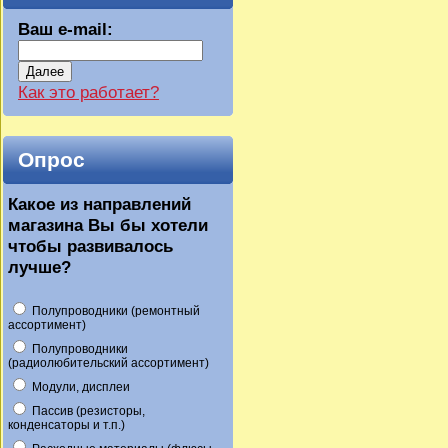
Ваш e-mail:
Далее
Как это работает?
Опрос
Какое из направлений
магазина Вы бы хотели
чтобы развивалось
лучше?
Полупроводники (ремонтный
ассортимент)
Полупроводники
(радиолюбительский ассортимент)
Модули, дисплеи
Пассив (резисторы,
конденсаторы и т.п.)