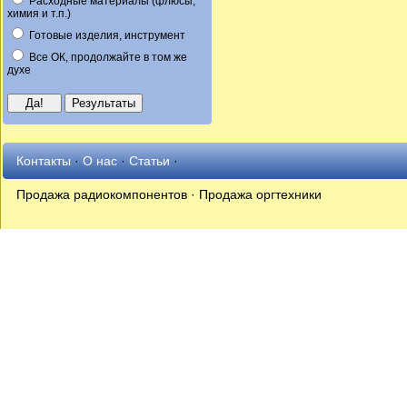
Расходные материалы (флюсы,
химия и т.п.)
Готовые изделия, инструмент
Все ОК, продолжайте в том же
духе
Контакты
·
О нас
·
Статьи
·
Продажа радиокомпонентов · Продажа оргтехники