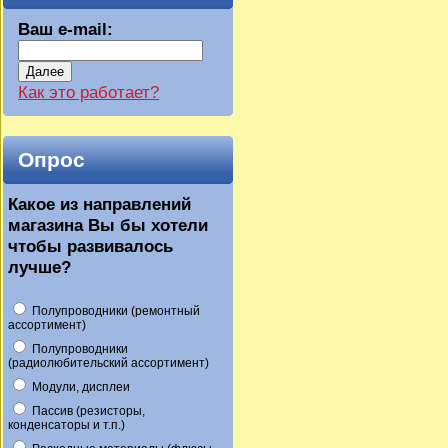
Ваш e-mail:
Далее
Как это работает?
Опрос
Какое из направлений
магазина Вы бы хотели
чтобы развивалось
лучше?
Полупроводники (ремонтный
ассортимент)
Полупроводники
(радиолюбительский ассортимент)
Модули, дисплеи
Пассив (резисторы,
конденсаторы и т.п.)