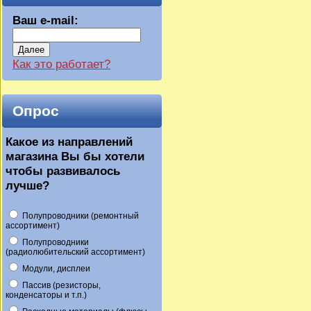
Ваш e-mail:
Далее
Как это работает?
Опрос
Какое из направлений
магазина Вы бы хотели
чтобы развивалось
лучше?
Полупроводники (ремонтный
ассортимент)
Полупроводники
(радиолюбительский ассортимент)
Модули, дисплеи
Пассив (резисторы,
конденсаторы и т.п.)