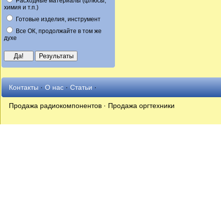
Расходные материалы (флюсы,
химия и т.п.)
Готовые изделия, инструмент
Все ОК, продолжайте в том же
духе
Контакты
·
О нас
·
Статьи
·
Продажа радиокомпонентов · Продажа оргтехники