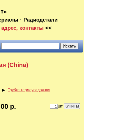
от»
ериалы · Радиодетали
 адрес, контакты
<<
я (China)
▶
Трубка термоусадочная
00 р.
шт