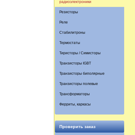
радиоэлектроники
Резисторы
Реле
Стабилитроны
Термостаты
Тиристоры / Симисторы
Транзисторы IGBT
Транзисторы биполярные
Транзисторы полевые
Трансформаторы
Ферриты, каркасы
Проверить заказ