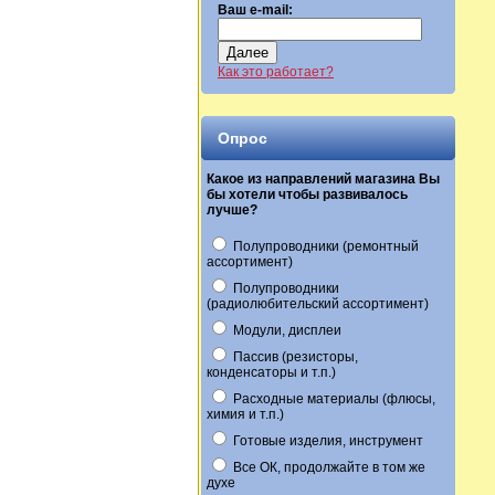
Ваш e-mail:
Далее
Как это работает?
Опрос
Какое из направлений магазина Вы
бы хотели чтобы развивалось
лучше?
Полупроводники (ремонтный
ассортимент)
Полупроводники
(радиолюбительский ассортимент)
Модули, дисплеи
Пассив (резисторы,
конденсаторы и т.п.)
Расходные материалы (флюсы,
химия и т.п.)
Готовые изделия, инструмент
Все ОК, продолжайте в том же
духе