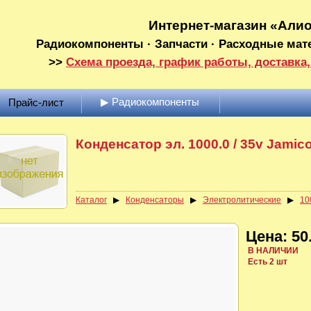
Интернет-магазин «Али
Радиокомпоненты · Запчасти · Расходные мат
>>
Схема проезда, график работы, доставка,
▶ Радиокомпоненты
Прайс-лист
Конденсатор эл. 1000.0 / 35v Jamic
Каталог
▶
Конденсаторы
▶
Электролитические
▶
10
Цена: 50.
В НАЛИЧИИ
Есть 2 шт