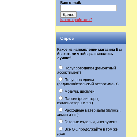
Ваш e-mail:
Далее
Как это работает?
Опрос
Какое из направлений магазина Вы
бы хотели чтобы развивалось
лучше?
Полупроводники (ремонтный
ассортимент)
Полупроводники
(радиолюбительский ассортимент)
Модули, дисплеи
Пассив (резисторы,
конденсаторы и т.п.)
Расходные материалы (флюсы,
химия и т.п.)
Готовые изделия, инструмент
Все ОК, продолжайте в том же
духе