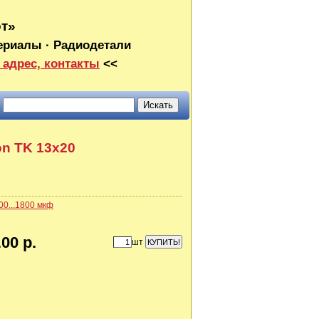
от»
ериалы · Радиодетали
 адрес, контакты
<<
on TK 13x20
00...1800 мкф
00 р.
шт