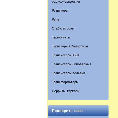
радиоэлектроники
Резисторы
Реле
Стабилитроны
Термостаты
Тиристоры / Симисторы
Транзисторы IGBT
Транзисторы биполярные
Транзисторы полевые
Трансформаторы
Ферриты, каркасы
Проверить заказ