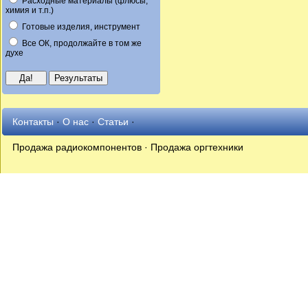
Расходные материалы (флюсы,
химия и т.п.)
Готовые изделия, инструмент
Все ОК, продолжайте в том же
духе
Контакты
·
О нас
·
Статьи
·
Продажа радиокомпонентов · Продажа оргтехники