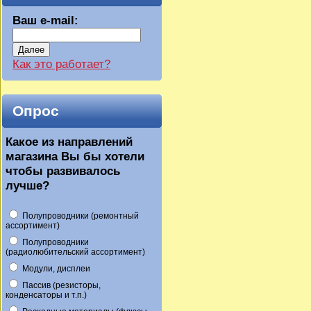
Ваш e-mail:
Далее
Как это работает?
Опрос
Какое из направлений
магазина Вы бы хотели
чтобы развивалось
лучше?
Полупроводники (ремонтный
ассортимент)
Полупроводники
(радиолюбительский ассортимент)
Модули, дисплеи
Пассив (резисторы,
конденсаторы и т.п.)