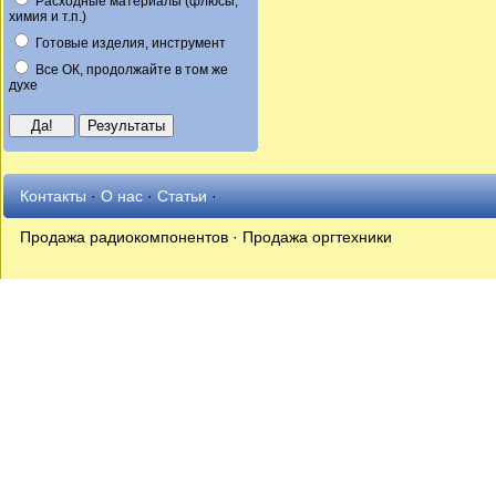
Расходные материалы (флюсы,
химия и т.п.)
Готовые изделия, инструмент
Все ОК, продолжайте в том же
духе
Контакты
·
О нас
·
Статьи
·
Продажа радиокомпонентов · Продажа оргтехники