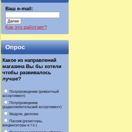
Ваш e-mail:
Далее
Как это работает?
Опрос
Какое из направлений
магазина Вы бы хотели
чтобы развивалось
лучше?
Полупроводники (ремонтный
ассортимент)
Полупроводники
(радиолюбительский ассортимент)
Модули, дисплеи
Пассив (резисторы,
конденсаторы и т.п.)