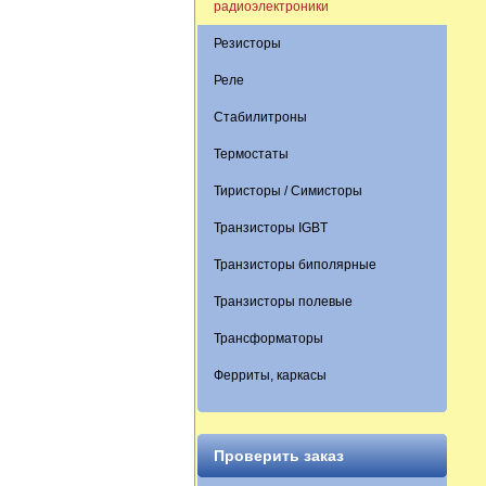
радиоэлектроники
Резисторы
Реле
Стабилитроны
Термостаты
Тиристоры / Симисторы
Транзисторы IGBT
Транзисторы биполярные
Транзисторы полевые
Трансформаторы
Ферриты, каркасы
Проверить заказ