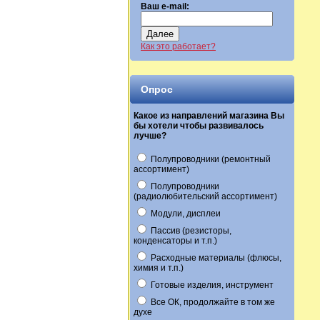
Ваш e-mail:
Далее
Как это работает?
Опрос
Какое из направлений магазина Вы
бы хотели чтобы развивалось
лучше?
Полупроводники (ремонтный
ассортимент)
Полупроводники
(радиолюбительский ассортимент)
Модули, дисплеи
Пассив (резисторы,
конденсаторы и т.п.)
Расходные материалы (флюсы,
химия и т.п.)
Готовые изделия, инструмент
Все ОК, продолжайте в том же
духе