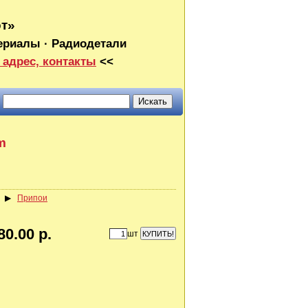
от»
ериалы · Радиодетали
 адрес, контакты
<<
m
▶
Припои
80.00 р.
шт