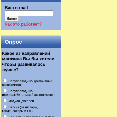
Ваш e-mail:
Далее
Как это работает?
Опрос
Какое из направлений
магазина Вы бы хотели
чтобы развивалось
лучше?
Полупроводники (ремонтный
ассортимент)
Полупроводники
(радиолюбительский ассортимент)
Модули, дисплеи
Пассив (резисторы,
конденсаторы и т.п.)