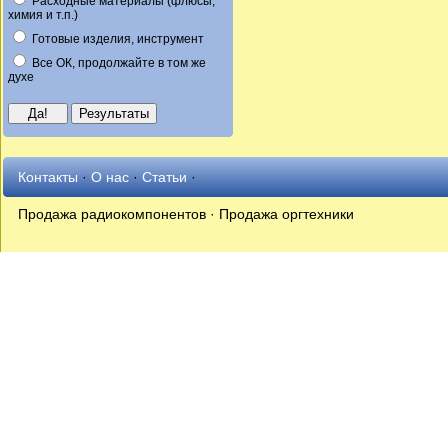
Расходные материалы (флюсы,
химия и т.п.)
Готовые изделия, инструмент
Все ОК, продолжайте в том же
духе
Контакты
·
О нас
·
Статьи
·
Продажа радиокомпонентов · Продажа оргтехники