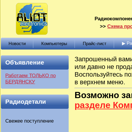
Радиокомпонен
>>
Схема про
▶ Р
Новости
Компьютеры
Прайс-лист
Запрошенный вами 
Объявление
или давно не прод
Воспользуйтесь по
Работаем ТОЛЬКО по
в верхнем меню.
БЕРДЯНСКУ
Возможно з
Радиодетали
разделе Ко
Свежее поступление