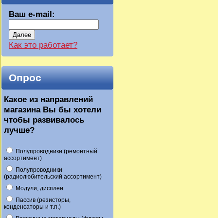
Ваш e-mail:
Далее
Как это работает?
Опрос
Какое из направлений
магазина Вы бы хотели
чтобы развивалось
лучше?
Полупроводники (ремонтный
ассортимент)
Полупроводники
(радиолюбительский ассортимент)
Модули, дисплеи
Пассив (резисторы,
конденсаторы и т.п.)