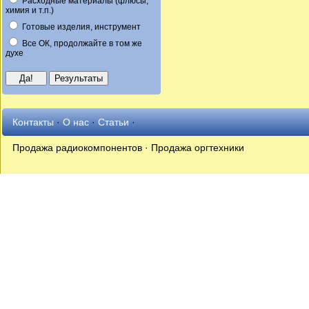
Расходные материалы (флюсы,
химия и т.п.)
Готовые изделия, инструмент
Все ОК, продолжайте в том же
духе
Контакты
·
О нас
·
Статьи
·
Продажа радиокомпонентов · Продажа оргтехники