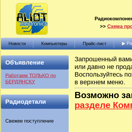
Радиокомпонен
>>
Схема про
▶ Р
Новости
Компьютеры
Прайс-лист
Запрошенный вами 
Объявление
или давно не прод
Воспользуйтесь по
Работаем ТОЛЬКО по
в верхнем меню.
БЕРДЯНСКУ
Возможно з
Радиодетали
разделе Ко
Свежее поступление