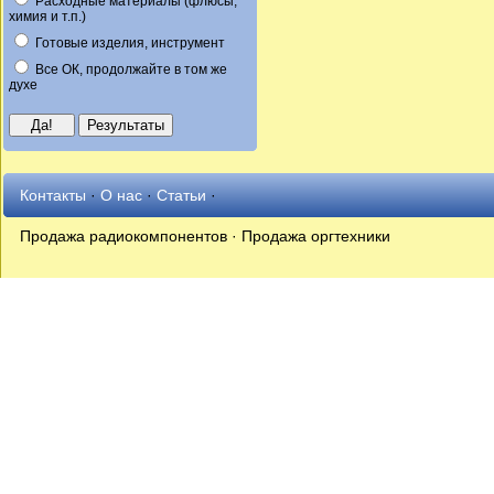
Расходные материалы (флюсы,
химия и т.п.)
Готовые изделия, инструмент
Все ОК, продолжайте в том же
духе
Контакты
·
О нас
·
Статьи
·
Продажа радиокомпонентов · Продажа оргтехники