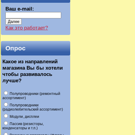
Ваш e-mail:
Далее
Как это работает?
Опрос
Какое из направлений
магазина Вы бы хотели
чтобы развивалось
лучше?
Полупроводники (ремонтный
ассортимент)
Полупроводники
(радиолюбительский ассортимент)
Модули, дисплеи
Пассив (резисторы,
конденсаторы и т.п.)