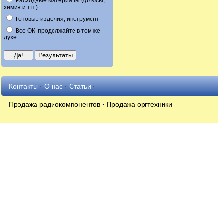
Расходные материалы (флюсы,
химия и т.п.)
Готовые изделия, инструмент
Все ОК, продолжайте в том же
духе
Контакты
·
О нас
·
Статьи
·
Продажа радиокомпонентов · Продажа оргтехники