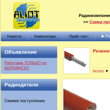
Радиокомпонен
>>
Схема про
▶ Р
Новости
Компьютеры
Прайс-лист
Резино
Объявление
Работаем ТОЛЬКО по
БЕРДЯНСКУ
Каталог
Радиодетали
Свежее поступление