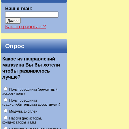
Ваш e-mail:
Далее
Как это работает?
Опрос
Какое из направлений
магазина Вы бы хотели
чтобы развивалось
лучше?
Полупроводники (ремонтный
ассортимент)
Полупроводники
(радиолюбительский ассортимент)
Модули, дисплеи
Пассив (резисторы,
конденсаторы и т.п.)