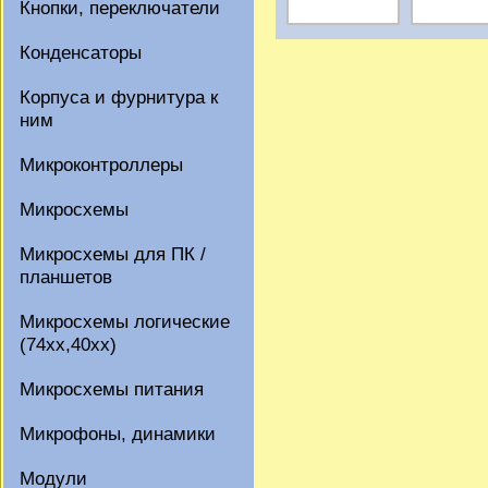
Кнопки, переключатели
Конденсаторы
Корпуса и фурнитура к
ним
Микроконтроллеры
Микросхемы
Микросхемы для ПК /
планшетов
Микросхемы логические
(74xx,40xx)
Микросхемы питания
Микрофоны, динамики
Модули