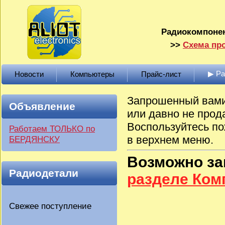
Радиокомпонен
>>
Схема про
▶ Р
Новости
Компьютеры
Прайс-лист
Запрошенный вами 
Объявление
или давно не прод
Воспользуйтесь по
Работаем ТОЛЬКО по
в верхнем меню.
БЕРДЯНСКУ
Возможно з
Радиодетали
разделе Ко
Свежее поступление