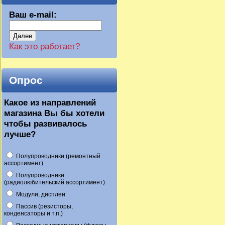
Ваш e-mail:
Далее
Как это работает?
Опрос
Какое из направлений
магазина Вы бы хотели
чтобы развивалось
лучше?
Полупроводники (ремонтный
ассортимент)
Полупроводники
(радиолюбительский ассортимент)
Модули, дисплеи
Пассив (резисторы,
конденсаторы и т.п.)