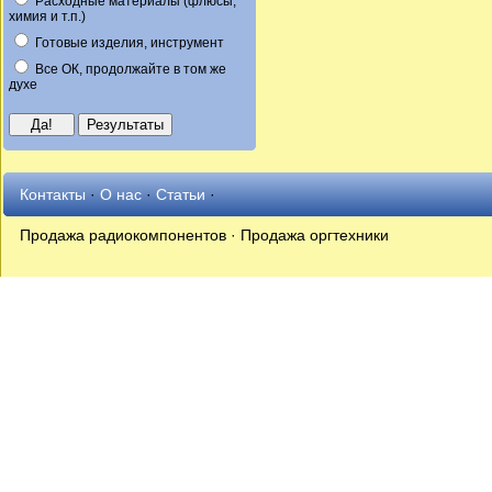
Расходные материалы (флюсы,
химия и т.п.)
Готовые изделия, инструмент
Все ОК, продолжайте в том же
духе
Контакты
·
О нас
·
Статьи
·
Продажа радиокомпонентов · Продажа оргтехники