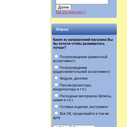
Далее
Как это работает?
Опрос
Какое из направлений магазина Вы
бы хотели чтобы развивалось
лучше?
Полупроводники (ремонтный
ассортимент)
Полупроводники
(радиолюбительский ассортимент)
Модули, дисплеи
Пассив (резисторы,
конденсаторы и т.п.)
Расходные материалы (флюсы,
химия и т.п.)
Готовые изделия, инструмент
Все ОК, продолжайте в том же
духе