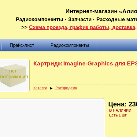
Интернет-магазин «Али
Радиокомпоненты · Запчасти · Расходные мат
>>
Схема проезда, график работы, доставка,
Прайс-лист
Радиокомпоненты
Картридж Imagine-Graphics для EP
Каталог
▶
Распродажа
Цена: 23
В НАЛИЧИИ
Есть 1 шт