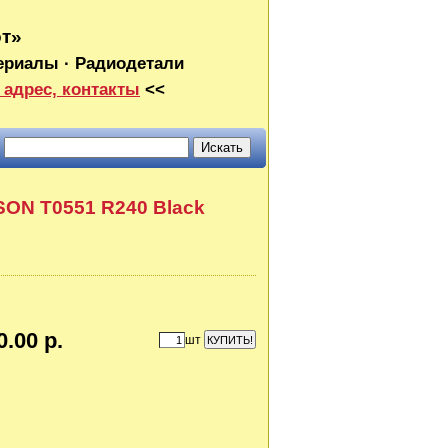
от»
ериалы · Радиодетали
 адрес, контакты
<<
SON T0551 R240 Black
0.00 р.
шт