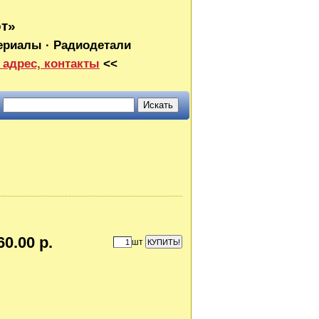
от»
ериалы · Радиодетали
 адрес, контакты
<<
60.00 р.
шт