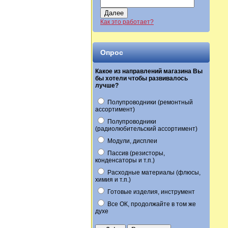
Далее
Как это работает?
Опрос
Какое из направлений магазина Вы
бы хотели чтобы развивалось
лучше?
Полупроводники (ремонтный
ассортимент)
Полупроводники
(радиолюбительский ассортимент)
Модули, дисплеи
Пассив (резисторы,
конденсаторы и т.п.)
Расходные материалы (флюсы,
химия и т.п.)
Готовые изделия, инструмент
Все ОК, продолжайте в том же
духе